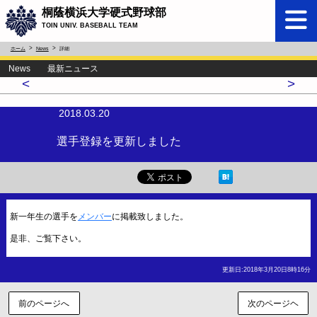
桐蔭横浜大学硬式野球部
TOIN UNIV. BASEBALL TEAM
ホーム
News
詳細
News 最新ニュース
<
>
2018.03.20
選手登録を更新しました
新一年生の選手を
メンバー
に掲載致しました。
是非、ご覧下さい。
更新日:2018年3月20日8時16分
前のページへ
次のページヘ