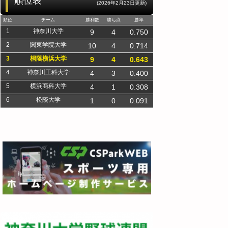
順位表
(2026年2月23日更新)
順位
チーム
勝利数
勝ち点
勝率
1
神奈川大学
9
4
0.750
2
関東学院大学
10
4
0.714
3
桐蔭横浜大学
9
4
0.643
4
神奈川工科大学
4
3
0.400
5
横浜商科大学
4
1
0.308
6
松蔭大学
1
0
0.091