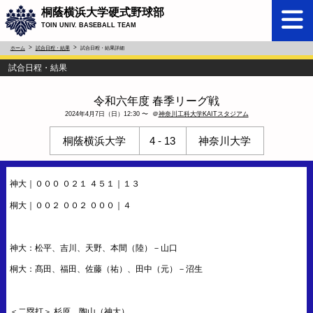
桐蔭横浜大学硬式野球部
TOIN UNIV. BASEBALL TEAM
ホーム
試合日程・結果
試合日程・結果詳細
試合日程・結果
令和六年度 春季リーグ戦
2024年4月7日（日）12:30 〜 ＠
神奈川工科大学KAITスタジアム
桐蔭横浜大学
4 - 13
神奈川大学
神大｜０００ ０２１ ４５１｜１３
桐大｜００２ ００２ ０００｜４
神大：松平、吉川、天野、本間（陸）－山口
桐大：髙田、福田、佐藤（祐）、田中（元）－沼生
＜二塁打＞ 杉原、陶山（神大）