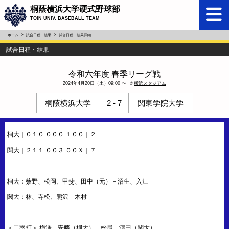
桐蔭横浜大学硬式野球部
TOIN UNIV. BASEBALL TEAM
ホーム
試合日程・結果
試合日程・結果詳細
試合日程・結果
令和六年度 春季リーグ戦
2024年4月20日（土）09:00 〜 ＠
横浜スタジアム
桐蔭横浜大学
2 - 7
関東学院大学
桐大｜０１０ ０００ １００｜２
関大｜２１１ ００３ ００Ｘ｜７
桐大：薮野、松岡、甲斐、田中（元）－沼生、入江
関大：林、寺松、熊沢－木村
＜二塁打＞ 梅澤、安藤（桐大）、松尾、濵田（関大）