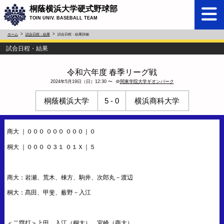
桐蔭横浜大学硬式野球部
TOIN UNIV. BASEBALL TEAM
ホーム
試合日程・結果
試合日程・結果詳細
試合日程・結果
令和六年度 春季リーグ戦
2024年5月19日（日）12:30 〜 ＠
関東学院大学ギオンパーク
桐蔭横浜大学
5 - 0
横浜商科大学
商大 ｜０００ ０００ ０００｜０
桐大 ｜０００ ０３１ ０１Ｘ｜５
商大：岩瀬、荒木、棟方、駒井、次郎丸－渡辺
桐大：髙田、甲斐、薮野－入江
＜二塁打＞上田、入江（桐大）、宮崎（商大）