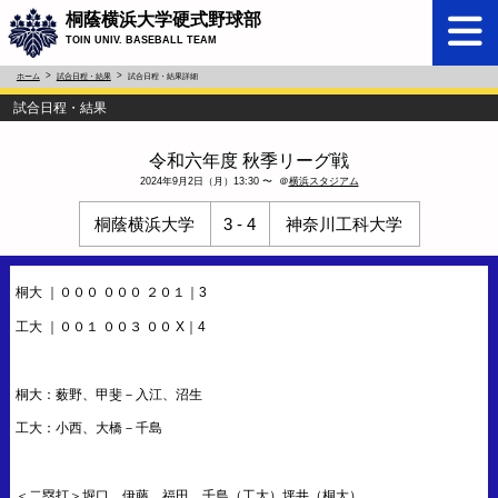
桐蔭横浜大学硬式野球部
TOIN UNIV. BASEBALL TEAM
ホーム
試合日程・結果
試合日程・結果詳細
試合日程・結果
令和六年度 秋季リーグ戦
2024年9月2日（月）13:30 〜 ＠
横浜スタジアム
桐蔭横浜大学
3 - 4
神奈川工科大学
桐大 ｜０００ ０００ ２０１｜3
工大 ｜００１ ００３ ００ X｜4
桐大：薮野、甲斐－入江、沼生
工大：小西、大橋－千島
＜二塁打＞堀口、伊藤、福田、千島（工大）坪井（桐大）