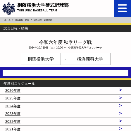
桐蔭横浜大学硬式野球部
TOIN UNIV. BASEBALL TEAM
ホーム
試合日程・結果
試合日程・結果詳細
試合日程・結果
令和六年度 秋季リーグ戦
2024年10月19日（土）10:00 〜 ＠
関東学院大学ギオンパーク
桐蔭横浜大学
-
横浜商科大学
年度別スケジュール
>
2026年度
>
2025年度
>
2024年度
>
2023年度
>
2022年度
>
2021年度