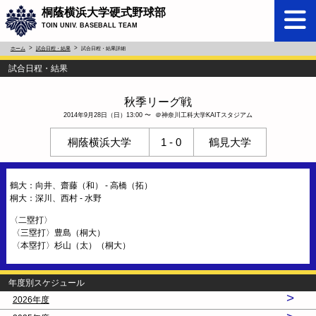
桐蔭横浜大学硬式野球部
TOIN UNIV. BASEBALL TEAM
ホーム
試合日程・結果
試合日程・結果詳細
試合日程・結果
秋季リーグ戦
2014年9月28日（日）13:00 〜 ＠神奈川工科大学KAITスタジアム
桐蔭横浜大学
1 - 0
鶴見大学
鶴大：向井、齋藤（和） - 高橋（拓）
桐大：深川、西村 - 水野
〈二塁打〉
〈三塁打〉豊島（桐大）
〈本塁打〉杉山（太）（桐大）
年度別スケジュール
>
2026年度