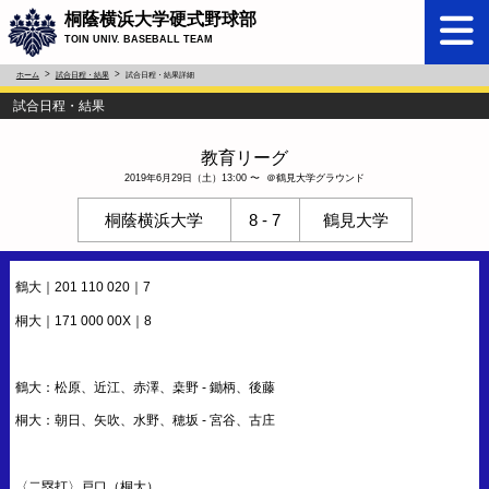
桐蔭横浜大学硬式野球部
TOIN UNIV. BASEBALL TEAM
ホーム
試合日程・結果
試合日程・結果詳細
試合日程・結果
教育リーグ
2019年6月29日（土）13:00 〜 ＠鶴見大学グラウンド
桐蔭横浜大学
8 - 7
鶴見大学
鶴大｜201 110 020｜7
桐大｜171 000 00X｜8
鶴大：松原、近江、赤澤、桒野 - 鋤柄、後藤
桐大：朝日、矢吹、水野、穂坂 - 宮谷、古庄
〈二塁打〉戸口（桐大）